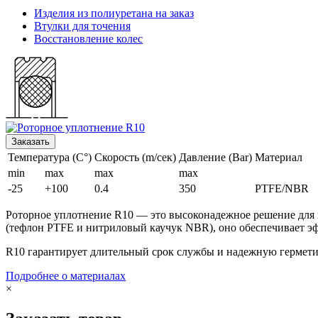
Изделия из полиуретана на заказ
Втулки для точения
Восстановление колес
Заказать
Температура (C°)
Скорость (m/сек)
Давление (Bar)
Материал
min
max
max
max
-25
+100
0.4
350
PTFE/NBR
Роторное уплотнение R10 — это высоконадежное решение для 
(тефлон PTFE и нитриловый каучук NBR), оно обеспечивает эф
R10 гарантирует длительный срок службы и надежную гермети
Подробнее о материалах
×