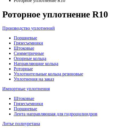
Роторное уплотнение R10
Роторное уплотнение R10
Производство уплотнений
Поршневые
Грязесъемники
Штоковые
Симметричные
Опорные кольца
Направляющие кольца
Роторные
Уплотнительные кольца резиновые
Уплотнения на заказ
Импортные уплотнения
Штоковые
Грязесъемники
Поршневые
Лента направляющая для гидроцилиндров
Литье полиуретана