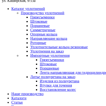
ул. Каширская, 9/53а
Каталог уплотнений
Производство уплотнений
Грязесъемники
Штоковые
Поршневые
Симметричные
Опорные кольца
Направляющие кольца
Роторные
Уплотнительные кольца резиновые
Уплотнения на заказ
Импортные уплотнения
Грязесъемники
Штоковые
Поршневые
Лента направляющая для гидроцилиндр
Литье полиуретана на заказ
Изделия из полиуретана
Втулки для точения
Восстановление колес
Наше производство
Каталоги
Статьи