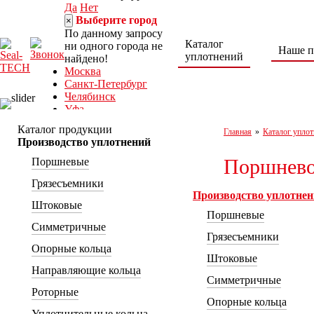
Да
Нет
Выберите город
×
По данному запросу
Каталог
ни одного города не
Наше п
уплотнений
найдено!
Москва
Санкт-Петербург
Челябинск
Уфа
Норильск
Каталог продукции
Главная
»
Каталог уплот
Нижний Тагил
Производство уплотнений
Ростов-на-Дону
Поршнево
Поршневые
8 (800) 222-30-04
seal-tech@mail.ru
Грязесъемники
Пн-Пт: 9:00 – 18:00
Производство уплотне
г. Ростов-на-Дону,
Штоковые
Поршневые
ул. Каширская, 9/53а
Симметричные
Грязесъемники
Опорные кольца
Штоковые
Направляющие кольца
Симметричные
Роторные
Опорные кольца
Уплотнительные кольца