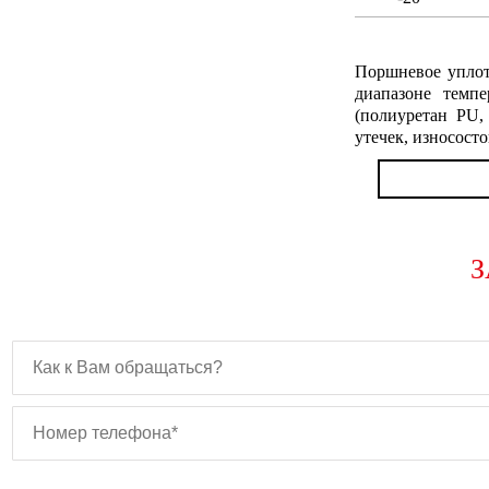
Поршневое уплот
диапазоне темп
(полиуретан PU,
утечек, износост
З