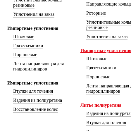
Направляющие кольц
резиновые
Роторные
Уплотнения на заказ
Уплотнительные коль
резиновые
Импортные уплотнения
Штоковые
Уплотнения на заказ
Грязесъемники
Импортные уплотнени
Поршневые
Штоковые
Лента направляющая для
Грязесъемники
гидроцилиндров
Поршневые
Импортные уплотнения
Лента направляющая 
Втулки для точения
гидроцилиндров
Изделия из полиуретана
Литье полиуретана
Восстановление колес
Изделия из полиуретан
Втулки для точения