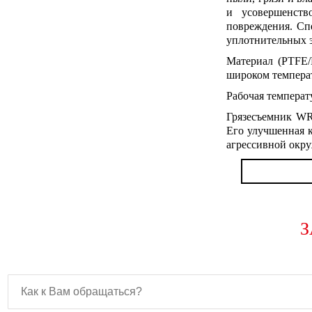
и усовершенств
повреждения. Сп
уплотнительных э
Материал (PTFE/
широком темпера
Рабочая температу
Грязесъемник WR
Его улучшенная 
агрессивной окр
З