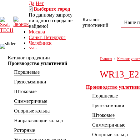
Да
Нет
Выберите город
×
По данному запросу
Каталог
ни одного города не
Наше п
уплотнений
найдено!
Москва
Санкт-Петербург
Челябинск
Уфа
Норильск
Каталог продукции
Главная
»
Каталог уплот
Нижний Тагил
Производство уплотнений
Ростов-на-Дону
WR13_E2
Поршневые
8 (800) 222-30-04
seal-tech@mail.ru
Грязесъемники
Пн-Пт: 9:00 – 18:00
Производство уплотне
г. Ростов-на-Дону,
Штоковые
Поршневые
ул. Каширская, 9/53а
Симметричные
Грязесъемники
Опорные кольца
Штоковые
Направляющие кольца
Симметричные
Роторные
Опорные кольца
Уплотнительные кольца