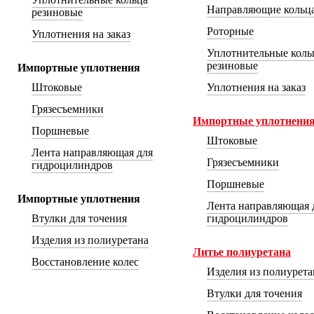
Направляющие кольц
резиновые
Роторные
Уплотнения на заказ
Уплотнительные коль
резиновые
Импортные уплотнения
Штоковые
Уплотнения на заказ
Грязесъемники
Импортные уплотнени
Поршневые
Штоковые
Лента направляющая для
Грязесъемники
гидроцилиндров
Поршневые
Импортные уплотнения
Лента направляющая 
Втулки для точения
гидроцилиндров
Изделия из полиуретана
Литье полиуретана
Восстановление колес
Изделия из полиуретан
Втулки для точения